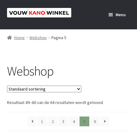
Ga
Ga
Menu
door
naar
naar
de
Home
navigatie
inhoud
Home
Webshop
Pagina 5
Subme
Webshop
uitvou
Subme
Verhuur
Webshop
uitvou
Subme
Media
uitvou
Subme
Activiteiten
uitvou
Resultaat 49–60 van de 64 resultaten wordt getoond
Info
1
2
3
4
5
6
Over ons