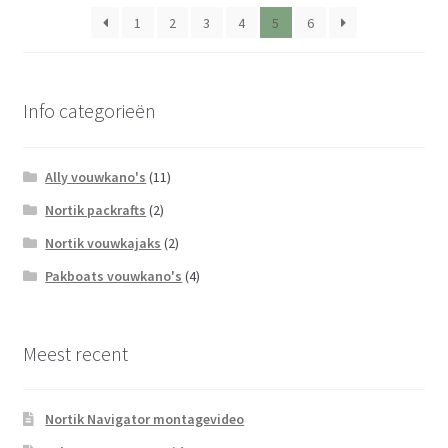
1
2
3
4
5
6
Info categorieën
Ally vouwkano's
(11)
Nortik packrafts
(2)
Nortik vouwkajaks
(2)
Pakboats vouwkano's
(4)
Meest recent
Nortik Navigator montagevideo