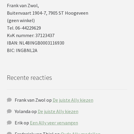
Frank van Zwol,
Buitenvaart 1904-7, 7905 ST Hoogeveen
(geen winkel)
Tel. 06-44229629
KvK nummer: 37123437
IBAN: NL48INGB0003116930
BIC: INGBNL2A
Recente reacties
Frank van Zwol
op
De juiste Ally kiezen
Yolanda
op
De juiste Ally kiezen
Erik
op
Een Ally veer vervangen
Frederiek van Thiel
op
Oude Ally modellen