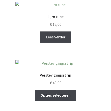
variaties.
Deze
optie
Lijm tube
kan
€
12,00
gekozen
worden
Lees verder
op
de
productpagina
Verstevigingsstrip
€
40,00
Dit
Opties selecteren
product
heeft