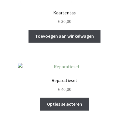
Kaartentas
€
30,00
Toevoegen aan winkelwagen
Reparatieset
€
40,00
Dit
Opties selecteren
product
heeft
meerdere