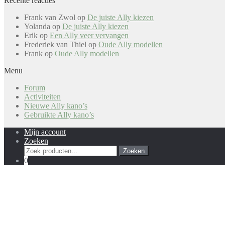
Recente reacties
Frank van Zwol
op
De juiste Ally kiezen
Yolanda
op
De juiste Ally kiezen
Erik
op
Een Ally veer vervangen
Frederiek van Thiel
op
Oude Ally modellen
Frank
op
Oude Ally modellen
Menu
Forum
Activiteiten
Nieuwe Ally kano’s
Gebruikte Ally kano’s
Mijn account
Zoeken
Zoeken
Zoeken
naar:
0