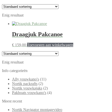
Enig resultaat
Draagjuk Pakcanoe
€
159,00
Toevoegen aan winkelwagen
Enig resultaat
Info categorieën
Ally vouwkano's
(11)
Nortik packrafts
(2)
Nortik vouwkajaks
(2)
Pakboats vouwkano's
(4)
Meest recent
Nortik Navigator montagevideo