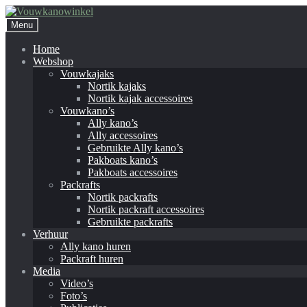
Ga
Ga
door
naar
Menu
naar
de
navigatie
inhoud
Home
Webshop
Vouwkajaks
Nortik kajaks
Nortik kajak accessoires
Vouwkano’s
Ally kano’s
Ally accessoires
Gebruikte Ally kano’s
Pakboats kano’s
Pakboats accessoires
Packrafts
Nortik packrafts
Nortik packraft accessoires
Gebruikte packrafts
Verhuur
Ally kano huren
Packraft huren
Media
Video’s
Foto’s