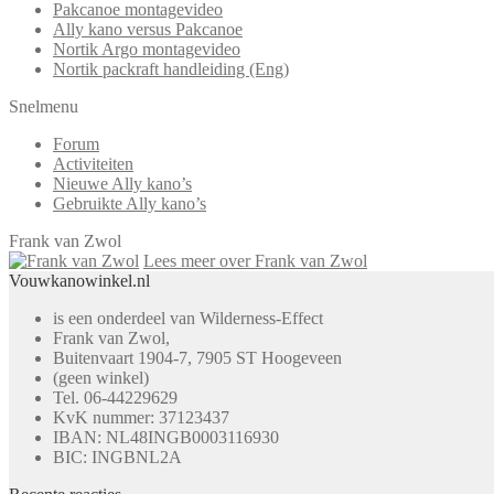
Pakcanoe montagevideo
Ally kano versus Pakcanoe
Nortik Argo montagevideo
Nortik packraft handleiding (Eng)
Snelmenu
Forum
Activiteiten
Nieuwe Ally kano’s
Gebruikte Ally kano’s
Frank van Zwol
Lees meer over Frank van Zwol
Vouwkanowinkel.nl
is een onderdeel van Wilderness-Effect
Frank van Zwol,
Buitenvaart 1904-7, 7905 ST Hoogeveen
(geen winkel)
Tel. 06-44229629
KvK nummer: 37123437
IBAN: NL48INGB0003116930
BIC: INGBNL2A