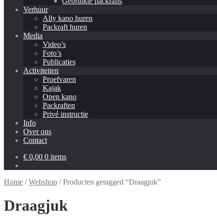
Gebruikte packrafts
Verhuur
Ally kano huren
Packraft huren
Media
Video’s
Foto’s
Publicaties
Activiteiten
Proefvaren
Kajak
Open kano
Packraften
Privé instructie
Info
Over ons
Contact
€
0,00
0 items
Home
/
Webshop
/
Producten getagged “Draagjuk”
Draagjuk