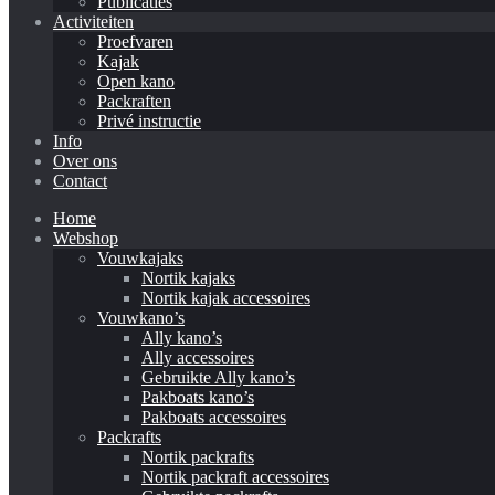
Publicaties
Activiteiten
Proefvaren
Kajak
Open kano
Packraften
Privé instructie
Info
Over ons
Contact
Home
Webshop
Vouwkajaks
Nortik kajaks
Nortik kajak accessoires
Vouwkano’s
Ally kano’s
Ally accessoires
Gebruikte Ally kano’s
Pakboats kano’s
Pakboats accessoires
Packrafts
Nortik packrafts
Nortik packraft accessoires