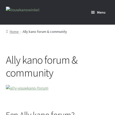
Ga
Ga
Menu
door
naar
naar
de
Home
navigatie
inhoud
Home
Ally kano forum & community
Webshop
Verhuur
Ally kano forum &
Media
community
Activiteiten
Info
Over ons