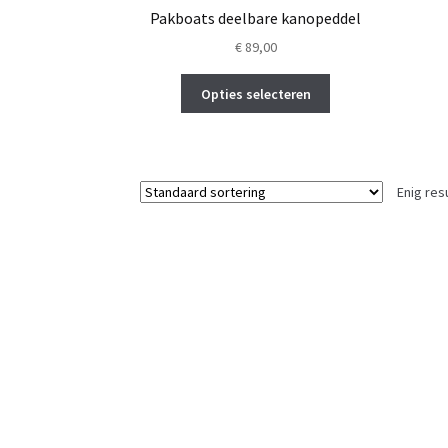
Pakboats deelbare kanopeddel
€
89,00
Dit
Opties selecteren
product
heeft
meerdere
variaties.
Enig res
Deze
optie
kan
gekozen
worden
op
de
productpagina