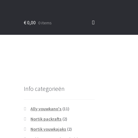
€
0,00
0 items
Info categorieën
Ally vouwkano's
(11)
Nortik packrafts
(2)
Nortik vouwkajaks
(2)