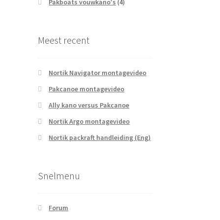
Pakboats vouwkano's
(4)
Meest recent
Nortik Navigator montagevideo
Pakcanoe montagevideo
Ally kano versus Pakcanoe
Nortik Argo montagevideo
Nortik packraft handleiding (Eng)
Snelmenu
Forum