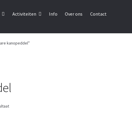
Activiteiten
Info
Over ons
Contact
are kanopeddel”
del
ultaat