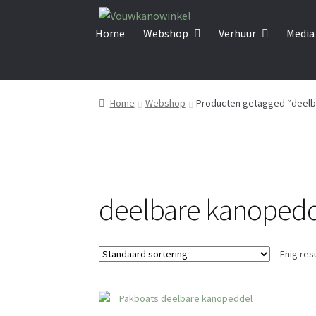
Ga
Ga
door
naar
Home
Webshop
Verhuur
Media
naar
de
navigatie
inhoud
Home
Webshop
Producten getagged “deelb
deelbare kanoped
Enig res