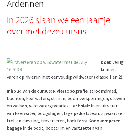
Ardennen
Contact
In 2026 slaan we een jaartje
over met deze cursus.
Doel:
Veilig
kunnen
varen op rivieren met eenvoudig wildwater (klasse 1 en 2).
Inhoud van de cursus:
Riviertopografie
: stroomdraad,
bochten, keerwaters, stenen, boomversperringen, stuwen
en walsen, wildwatergradaties.
Techniek
: in en uitvaren
van keerwater, boogslagen, lage peddelsteun, zijwaartse
trek en duwslag, traverseren, back ferry.
Kanokamperen
:
bagage in de boot, boottrim en vastzetten van