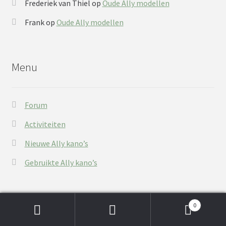
Frederiek van Thiel
op
Oude Ally modellen
Frank
op
Oude Ally modellen
Menu
Forum
Activiteiten
Nieuwe Ally kano’s
Gebruikte Ally kano’s
0
Zoeken
Zoeken