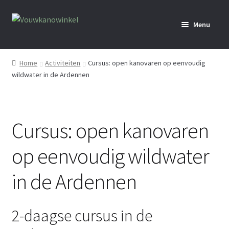
Ga
Ga
Menu
door
naar
naar
de
Home
navigatie
inhoud
Home
Activiteiten
Cursus: open kanovaren op eenvoudig
wildwater in de Ardennen
Webshop
Verhuur
Cursus: open kanovaren
Media
op eenvoudig wildwater
Activiteiten
in de Ardennen
Info
2-daagse cursus in de
Over ons