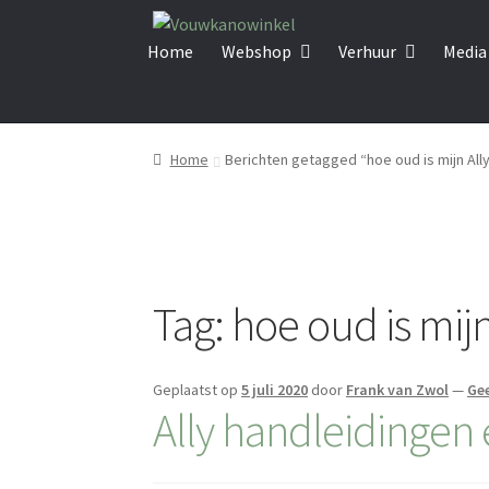
Ga
Ga
door
naar
Home
Webshop
Verhuur
Media
naar
de
navigatie
inhoud
Home
Berichten getagged “hoe oud is mijn All
Tag:
hoe oud is mijn
Geplaatst op
5 juli 2020
door
Frank van Zwol
—
Gee
Ally handleidingen 