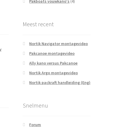
Pakboats vouwkano's
(4)
Meest recent
Nortik Navigator montagevideo
y
Pakcanoe montagevideo
Ally kano versus Pakcanoe
Nortik Argo montagevideo
Nortik packraft handleiding (Eng)
Snelmenu
Forum