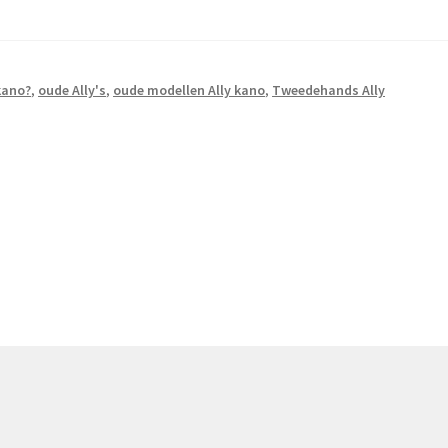
 kano?
,
oude Ally's
,
oude modellen Ally kano
,
Tweedehands Ally