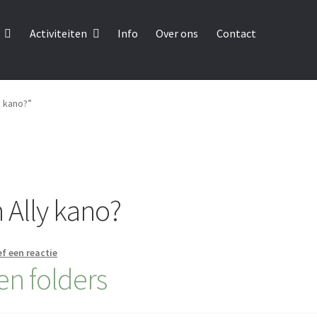
Activiteiten
Info
Over ons
Contact
y kano?”
 Ally kano?
f een reactie
en folders