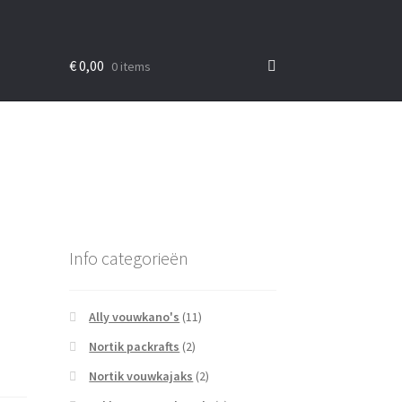
€
0,00
0 items
Info categorieën
Ally vouwkano's
(11)
Nortik packrafts
(2)
Nortik vouwkajaks
(2)