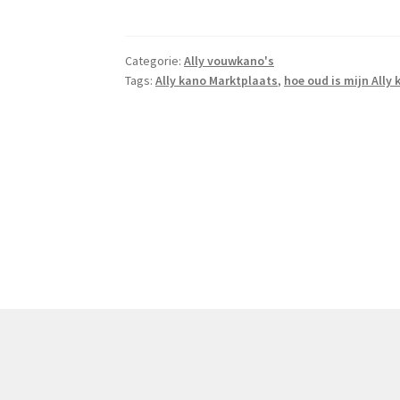
Categorie:
Ally vouwkano's
Tags:
Ally kano Marktplaats
,
hoe oud is mijn Ally