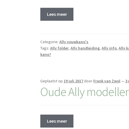
Lees meer
Categorie:
Ally vouwkano's
Tags:
Ally folder
,
Ally handleiding
,
Ally info
,
Ally 
kano?
Geplaatst op
19 juli 2017
door
Frank van Zwol
—
3 
Oude Ally modelle
Lees meer