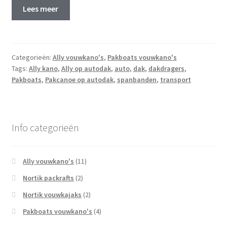
Lees meer
Categorieën:
Ally vouwkano's
,
Pakboats vouwkano's
Tags:
Ally kano
,
Ally op autodak
,
auto
,
dak
,
dakdragers
,
Pakboats
,
Pakcanoe op autodak
,
spanbanden
,
transport
Info categorieën
Ally vouwkano's
(11)
Nortik packrafts
(2)
Nortik vouwkajaks
(2)
Pakboats vouwkano's
(4)