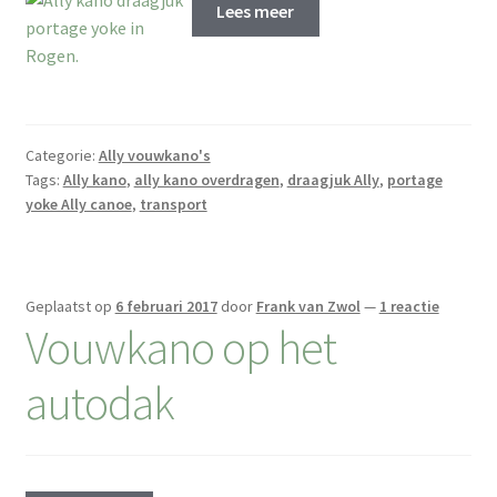
Lees meer
Contact
Categorie:
Ally vouwkano's
Tags:
Ally kano
,
ally kano overdragen
,
draagjuk Ally
,
portage
yoke Ally canoe
,
transport
Geplaatst op
6 februari 2017
door
Frank van Zwol
—
1 reactie
Vouwkano op het
autodak