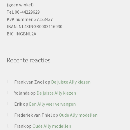
(geen winkel)
Tel. 06-44229629
KvK nummer: 37123437
IBAN: NL48INGB0003116930
BIC: INGBNL2A
Recente reacties
Frank van Zwol
op
De juiste Ally kiezen
Yolanda
op
De juiste Ally kiezen
Erik
op
Een Ally veer vervangen
Frederiek van Thiel
op
Oude Ally modellen
Frank
op
Oude Ally modellen