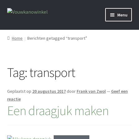
Ga
Ga
Menu
door
naar
naar
de
Home
navigatie
inhoud
Home
Berichten getagged “transport”
Webshop
Verhuur
Tag:
transport
Media
Geplaatst op
20 augustus 2017
door
Frank van Zwol
—
Geef een
Activiteiten
reactie
Een draagjuk maken
Info
Over ons